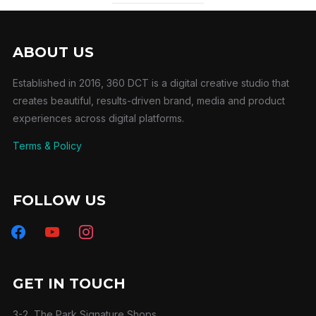
ABOUT US
Established in 2016, 360 DCT is a digital creative studio that
creates beautiful, results-driven brand, media and product
experiences across digital platforms.
Terms & Policy
FOLLOW US
facebook
youtube
instagram
GET IN TOUCH
3-2, The Park Signature Shops,